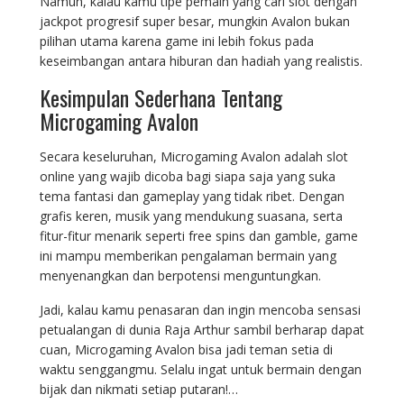
Namun, kalau kamu tipe pemain yang cari slot dengan
jackpot progresif super besar, mungkin Avalon bukan
pilihan utama karena game ini lebih fokus pada
keseimbangan antara hiburan dan hadiah yang realistis.
Kesimpulan Sederhana Tentang
Microgaming Avalon
Secara keseluruhan, Microgaming Avalon adalah slot
online yang wajib dicoba bagi siapa saja yang suka
tema fantasi dan gameplay yang tidak ribet. Dengan
grafis keren, musik yang mendukung suasana, serta
fitur-fitur menarik seperti free spins dan gamble, game
ini mampu memberikan pengalaman bermain yang
menyenangkan dan berpotensi menguntungkan.
Jadi, kalau kamu penasaran dan ingin mencoba sensasi
petualangan di dunia Raja Arthur sambil berharap dapat
cuan, Microgaming Avalon bisa jadi teman setia di
waktu senggangmu. Selalu ingat untuk bermain dengan
bijak dan nikmati setiap putaran!…