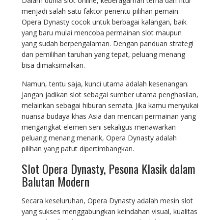
Dalam dunia slot online, keberagaman tema dan fitur
menjadi salah satu faktor penentu pilihan pemain.
Opera Dynasty cocok untuk berbagai kalangan, baik
yang baru mulai mencoba permainan slot maupun
yang sudah berpengalaman. Dengan panduan strategi
dan pemilihan taruhan yang tepat, peluang menang
bisa dimaksimalkan.
Namun, tentu saja, kunci utama adalah kesenangan.
Jangan jadikan slot sebagai sumber utama penghasilan,
melainkan sebagai hiburan semata. Jika kamu menyukai
nuansa budaya khas Asia dan mencari permainan yang
mengangkat elemen seni sekaligus menawarkan
peluang menang menarik, Opera Dynasty adalah
pilihan yang patut dipertimbangkan.
Slot Opera Dynasty, Pesona Klasik dalam
Balutan Modern
Secara keseluruhan, Opera Dynasty adalah mesin slot
yang sukses menggabungkan keindahan visual, kualitas