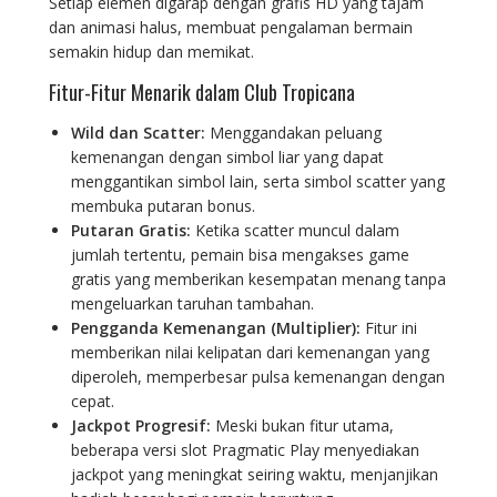
Setiap elemen digarap dengan grafis HD yang tajam
dan animasi halus, membuat pengalaman bermain
semakin hidup dan memikat.
Fitur-Fitur Menarik dalam Club Tropicana
Wild dan Scatter:
Menggandakan peluang
kemenangan dengan simbol liar yang dapat
menggantikan simbol lain, serta simbol scatter yang
membuka putaran bonus.
Putaran Gratis:
Ketika scatter muncul dalam
jumlah tertentu, pemain bisa mengakses game
gratis yang memberikan kesempatan menang tanpa
mengeluarkan taruhan tambahan.
Pengganda Kemenangan (Multiplier):
Fitur ini
memberikan nilai kelipatan dari kemenangan yang
diperoleh, memperbesar pulsa kemenangan dengan
cepat.
Jackpot Progresif:
Meski bukan fitur utama,
beberapa versi slot Pragmatic Play menyediakan
jackpot yang meningkat seiring waktu, menjanjikan