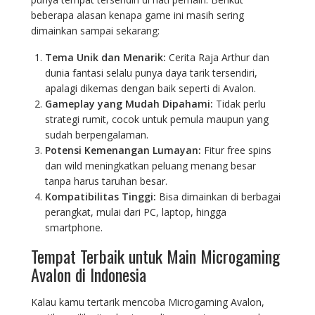
beberapa alasan kenapa game ini masih sering
dimainkan sampai sekarang:
Tema Unik dan Menarik:
Cerita Raja Arthur dan
dunia fantasi selalu punya daya tarik tersendiri,
apalagi dikemas dengan baik seperti di Avalon.
Gameplay yang Mudah Dipahami:
Tidak perlu
strategi rumit, cocok untuk pemula maupun yang
sudah berpengalaman.
Potensi Kemenangan Lumayan:
Fitur free spins
dan wild meningkatkan peluang menang besar
tanpa harus taruhan besar.
Kompatibilitas Tinggi:
Bisa dimainkan di berbagai
perangkat, mulai dari PC, laptop, hingga
smartphone.
Tempat Terbaik untuk Main Microgaming
Avalon di Indonesia
Kalau kamu tertarik mencoba Microgaming Avalon,