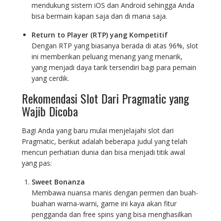
mendukung sistem iOS dan Android sehingga Anda
bisa bermain kapan saja dan di mana saja.
Return to Player (RTP) yang Kompetitif
Dengan RTP yang biasanya berada di atas 96%, slot
ini memberikan peluang menang yang menarik,
yang menjadi daya tarik tersendiri bagi para pemain
yang cerdik.
Rekomendasi Slot Dari Pragmatic yang
Wajib Dicoba
Bagi Anda yang baru mulai menjelajahi slot dari
Pragmatic, berikut adalah beberapa judul yang telah
mencuri perhatian dunia dan bisa menjadi titik awal
yang pas:
Sweet Bonanza
Membawa nuansa manis dengan permen dan buah-
buahan warna-warni, game ini kaya akan fitur
pengganda dan free spins yang bisa menghasilkan