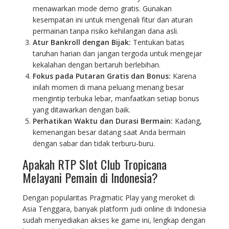
menawarkan mode demo gratis. Gunakan
kesempatan ini untuk mengenali fitur dan aturan
permainan tanpa risiko kehilangan dana asli.
Atur Bankroll dengan Bijak:
Tentukan batas
taruhan harian dan jangan tergoda untuk mengejar
kekalahan dengan bertaruh berlebihan.
Fokus pada Putaran Gratis dan Bonus:
Karena
inilah momen di mana peluang menang besar
mengintip terbuka lebar, manfaatkan setiap bonus
yang ditawarkan dengan baik.
Perhatikan Waktu dan Durasi Bermain:
Kadang,
kemenangan besar datang saat Anda bermain
dengan sabar dan tidak terburu-buru.
Apakah RTP Slot Club Tropicana
Melayani Pemain di Indonesia?
Dengan popularitas Pragmatic Play yang meroket di
Asia Tenggara, banyak platform judi online di Indonesia
sudah menyediakan akses ke game ini, lengkap dengan