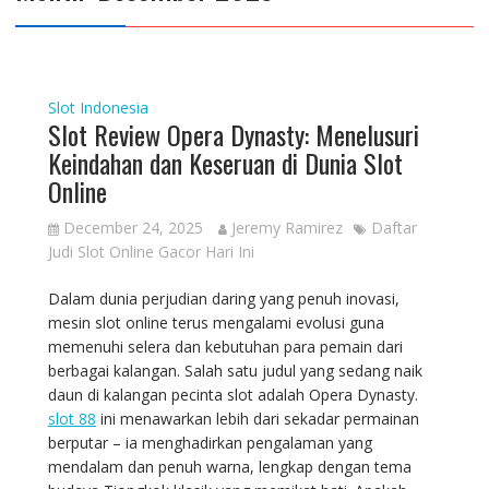
Slot Indonesia
Slot Review Opera Dynasty: Menelusuri
Keindahan dan Keseruan di Dunia Slot
Online
December 24, 2025
Jeremy Ramirez
Daftar
Judi Slot Online Gacor Hari Ini
Dalam dunia perjudian daring yang penuh inovasi,
mesin slot online terus mengalami evolusi guna
memenuhi selera dan kebutuhan para pemain dari
berbagai kalangan. Salah satu judul yang sedang naik
daun di kalangan pecinta slot adalah Opera Dynasty.
slot 88
ini menawarkan lebih dari sekadar permainan
berputar – ia menghadirkan pengalaman yang
mendalam dan penuh warna, lengkap dengan tema