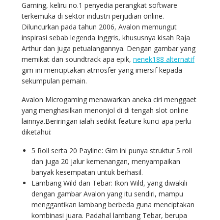
Gaming, keliru no.1 penyedia perangkat software
terkemuka di sektor industri perjudian online.
Diluncurkan pada tahun 2006, Avalon memungut
inspirasi sebab legenda Inggris, khususnya kisah Raja
Arthur dan juga petualangannya. Dengan gambar yang
memikat dan soundtrack apa epik,
nenek188 alternatif
gim ini menciptakan atmosfer yang imersif kepada
sekumpulan pemain.
Avalon Microgaming menawarkan aneka ciri menggaet
yang menghasilkan menonjol di di tengah slot online
lainnya.Beriringan ialah sedikit feature kunci apa perlu
diketahui:
5 Roll serta 20 Payline: Gim ini punya struktur 5 roll
dan juga 20 jalur kemenangan, menyampaikan
banyak kesempatan untuk berhasil.
Lambang Wild dan Tebar: Ikon Wild, yang diwakili
dengan gambar Avalon yang itu sendiri, mampu
menggantikan lambang berbeda guna menciptakan
kombinasi juara. Padahal lambang Tebar, berupa