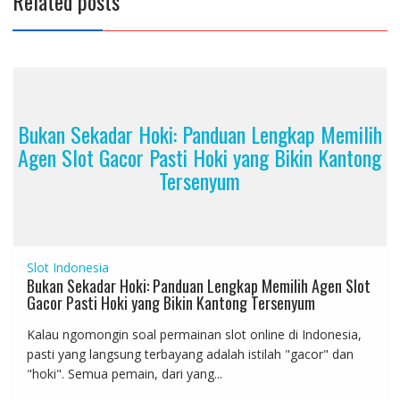
Related posts
Bukan Sekadar Hoki: Panduan Lengkap Memilih
Agen Slot Gacor Pasti Hoki yang Bikin Kantong
Tersenyum
Slot Indonesia
Bukan Sekadar Hoki: Panduan Lengkap Memilih Agen Slot
Gacor Pasti Hoki yang Bikin Kantong Tersenyum
Kalau ngomongin soal permainan slot online di Indonesia,
pasti yang langsung terbayang adalah istilah "gacor" dan
"hoki". Semua pemain, dari yang...