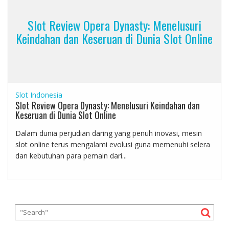
Slot Review Opera Dynasty: Menelusuri
Keindahan dan Keseruan di Dunia Slot Online
Slot Indonesia
Slot Review Opera Dynasty: Menelusuri Keindahan dan
Keseruan di Dunia Slot Online
Dalam dunia perjudian daring yang penuh inovasi, mesin
slot online terus mengalami evolusi guna memenuhi selera
dan kebutuhan para pemain dari...