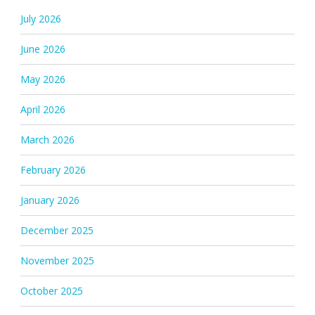
July 2026
June 2026
May 2026
April 2026
March 2026
February 2026
January 2026
December 2025
November 2025
October 2025