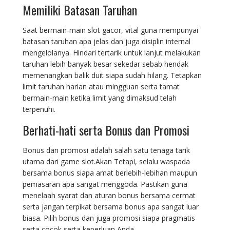
Memiliki Batasan Taruhan
Saat bermain-main slot gacor, vital guna mempunyai
batasan taruhan apa jelas dan juga disiplin internal
mengelolanya. Hindari tertarik untuk lanjut melakukan
taruhan lebih banyak besar sekedar sebab hendak
memenangkan balik duit siapa sudah hilang. Tetapkan
limit taruhan harian atau mingguan serta tamat
bermain-main ketika limit yang dimaksud telah
terpenuhi.
Berhati-hati serta Bonus dan Promosi
Bonus dan promosi adalah salah satu tenaga tarik
utama dari game slot.Akan Tetapi, selalu waspada
bersama bonus siapa amat berlebih-lebihan maupun
pemasaran apa sangat menggoda. Pastikan guna
menelaah syarat dan aturan bonus bersama cermat
serta jangan terpikat bersama bonus apa sangat luar
biasa. Pilih bonus dan juga promosi siapa pragmatis
serta cocok serta keperluan Anda.