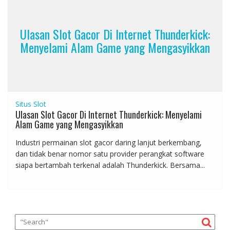
Ulasan Slot Gacor Di Internet Thunderkick:
Menyelami Alam Game yang Mengasyikkan
Situs Slot
Ulasan Slot Gacor Di Internet Thunderkick: Menyelami
Alam Game yang Mengasyikkan
Industri permainan slot gacor daring lanjut berkembang,
dan tidak benar nomor satu provider perangkat software
siapa bertambah terkenal adalah Thunderkick. Bersama...