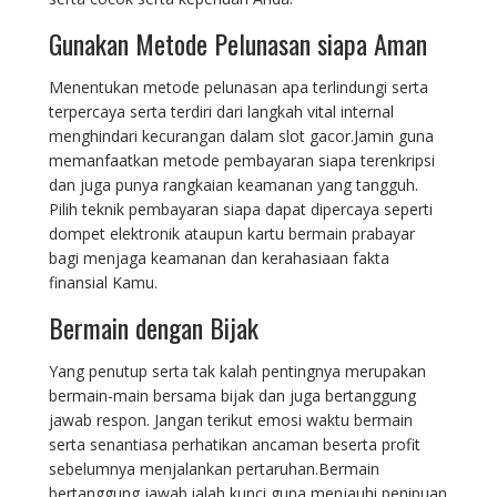
Gunakan Metode Pelunasan siapa Aman
Menentukan metode pelunasan apa terlindungi serta
terpercaya serta terdiri dari langkah vital internal
menghindari kecurangan dalam slot gacor.Jamin guna
memanfaatkan metode pembayaran siapa terenkripsi
dan juga punya rangkaian keamanan yang tangguh.
Pilih teknik pembayaran siapa dapat dipercaya seperti
dompet elektronik ataupun kartu bermain prabayar
bagi menjaga keamanan dan kerahasiaan fakta
finansial Kamu.
Bermain dengan Bijak
Yang penutup serta tak kalah pentingnya merupakan
bermain-main bersama bijak dan juga bertanggung
jawab respon. Jangan terikut emosi waktu bermain
serta senantiasa perhatikan ancaman beserta profit
sebelumnya menjalankan pertaruhan.Bermain
bertanggung jawab ialah kunci guna menjauhi penipuan