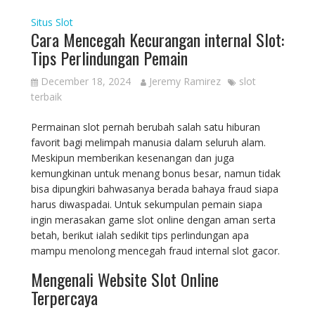
Situs Slot
Cara Mencegah Kecurangan internal Slot:
Tips Perlindungan Pemain
December 18, 2024
Jeremy Ramirez
slot
terbaik
Permainan slot pernah berubah salah satu hiburan
favorit bagi melimpah manusia dalam seluruh alam.
Meskipun memberikan kesenangan dan juga
kemungkinan untuk menang bonus besar, namun tidak
bisa dipungkiri bahwasanya berada bahaya fraud siapa
harus diwaspadai. Untuk sekumpulan pemain siapa
ingin merasakan game slot online dengan aman serta
betah, berikut ialah sedikit tips perlindungan apa
mampu menolong mencegah fraud internal slot gacor.
Mengenali Website Slot Online
Terpercaya