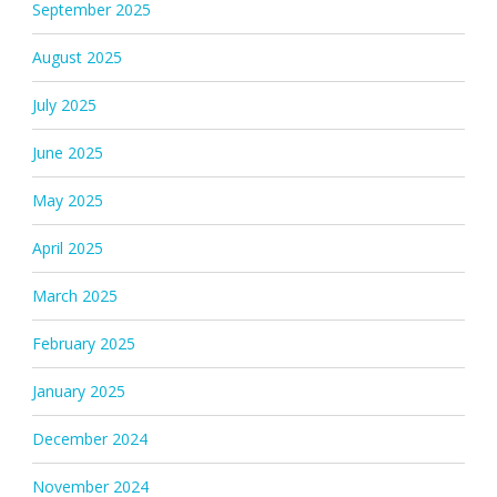
September 2025
August 2025
July 2025
June 2025
May 2025
April 2025
March 2025
February 2025
January 2025
December 2024
November 2024