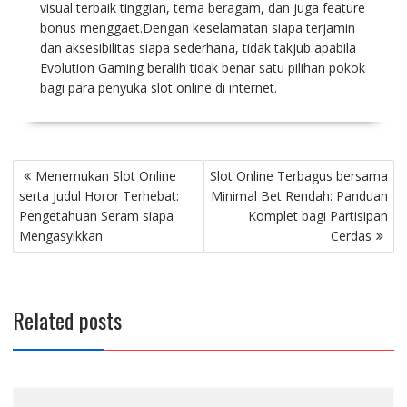
visual terbaik tinggian, tema beragam, dan juga feature
bonus menggaet.Dengan keselamatan siapa terjamin
dan aksesibilitas siapa sederhana, tidak takjub apabila
Evolution Gaming beralih tidak benar satu pilihan pokok
bagi para penyuka slot online di internet.
Post
Menemukan Slot Online
Slot Online Terbagus bersama
navigation
serta Judul Horor Terhebat:
Minimal Bet Rendah: Panduan
Pengetahuan Seram siapa
Komplet bagi Partisipan
Mengasyikkan
Cerdas
Related posts