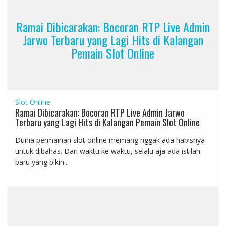
Ramai Dibicarakan: Bocoran RTP Live Admin
Jarwo Terbaru yang Lagi Hits di Kalangan
Pemain Slot Online
Slot Online
Ramai Dibicarakan: Bocoran RTP Live Admin Jarwo
Terbaru yang Lagi Hits di Kalangan Pemain Slot Online
Dunia permainan slot online memang nggak ada habisnya
untuk dibahas. Dari waktu ke waktu, selalu aja ada istilah
baru yang bikin...