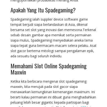
mengoptimalkan probabilitas menang Anda.
Apakah Yang Itu Spadegaming?
Spadegaming ialah supplier device software game
tempat berjudi siapa berlandaskan di Asia, dikenal
bersama set slot yang inovasi dan memesona.Terkenal
sebab desain gambar apa memikat serta permainan
siapa mulus, Spadegaming menyediakan aneka tema
siapa tepat guna bermacam-macam selera pelaku. Asal
slot gacor bertema mitologi sampai pengalaman epik,
ada sesuatu bagi seluruh individu.
Memahami Slot Online Spadegaming
Maxwin
Ketika kita berbicara mengenai slot spadegaming
maxwin, kita merujuk pada slot gacor siapa
menawarkan kemungkinan kemenangan maximum. Ini
berarti kalau permainan ini dibuat guna menghadiahkan
peluang lebih besar gigantic kepada partisipan bagi