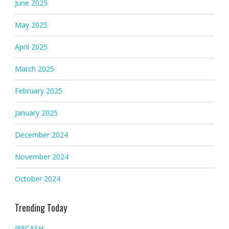
June 2025
May 2025
April 2025
March 2025
February 2025
January 2025
December 2024
November 2024
October 2024
Trending Today
I88CASH