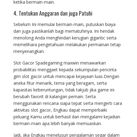
ketika bermain-main.
4. Tentukan Anggaran dan juga Patuhi
Sebelum Ini memulai bermain-main, putuskan biaya
dan juga pastikanlah bagi mematuhinya. Ini hendak
menolong Anda menghindari kerugian gigantic serta
memelihara pengetahuan melakukan permainan tetap
menyenangkan.
Slot Gacor Spadegaming maxwin menawarkan
probabilitas menggaet kepada sekumpulan pencinta
gim slot gacor untuk mencapai kejayaan luas.Dengan
aneka fitur menarik, tema yang beragam, serta
kapasitas keberuntungan, tidak takjub jika game ini
berubah favorit di kalangan pemain. Serta
menggunakan rencana siapa tepat serta mengerti cara
aktivitas slot gacor, Engkau dapat memperbaiki
peluang Kamu untuk berhasil dan mengalami kejadian
bermain-main apa lebih banyak memuaskan.
Jadi, jika Engkau menelusuri pengalaman segar dalam