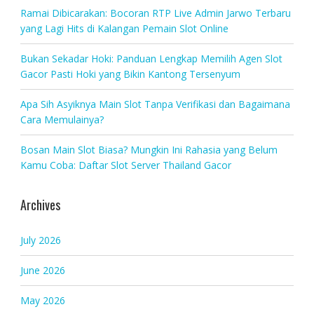
Ramai Dibicarakan: Bocoran RTP Live Admin Jarwo Terbaru
yang Lagi Hits di Kalangan Pemain Slot Online
Bukan Sekadar Hoki: Panduan Lengkap Memilih Agen Slot
Gacor Pasti Hoki yang Bikin Kantong Tersenyum
Apa Sih Asyiknya Main Slot Tanpa Verifikasi dan Bagaimana
Cara Memulainya?
Bosan Main Slot Biasa? Mungkin Ini Rahasia yang Belum
Kamu Coba: Daftar Slot Server Thailand Gacor
Archives
July 2026
June 2026
May 2026