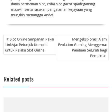
dunia permainan slot, coba slot gacor spadegaming
maxwin serta rasakan pengalaman kejayaan yang
mungkin menunggu Anda!
Post
Slot Online Simpanan Pakai
Mengeksplorasi Alam
navigation
LinkAja: Petunjuk Komplet
Evolution Gaming Menggema:
untuk Pelaku Slot Online
Panduan Seluruh bagi
Pemain
Related posts