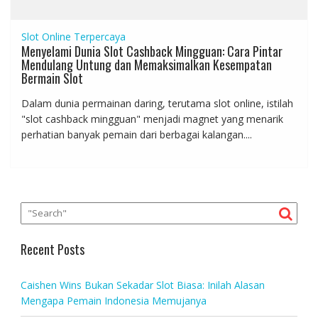
Slot Online Terpercaya
Menyelami Dunia Slot Cashback Mingguan: Cara Pintar
Mendulang Untung dan Memaksimalkan Kesempatan
Bermain Slot
Dalam dunia permainan daring, terutama slot online, istilah
"slot cashback mingguan" menjadi magnet yang menarik
perhatian banyak pemain dari berbagai kalangan....
Recent Posts
Caishen Wins Bukan Sekadar Slot Biasa: Inilah Alasan
Mengapa Pemain Indonesia Memujanya