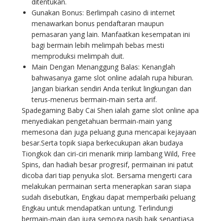
ditentukan.
Gunakan Bonus: Berlimpah casino di internet
menawarkan bonus pendaftaran maupun
pemasaran yang lain. Manfaatkan kesempatan ini
bagi bermain lebih melimpah bebas mesti
memproduksi melimpah duit.
Main Dengan Menanggung Balas: Kenanglah
bahwasanya game slot online adalah rupa hiburan.
Jangan biarkan sendiri Anda terikut lingkungan dan
terus-menerus bermain-main serta arif.
Spadegaming Baby Cai Shen ialah game slot online apa
menyediakan pengetahuan bermain-main yang
memesona dan juga peluang guna mencapai kejayaan
besar.Serta topik siapa berkecukupan akan budaya
Tiongkok dan ciri-ciri menarik mirip lambang Wild, Free
Spins, dan hadiah besar progresif, permainan ini patut
dicoba dari tiap penyuka slot. Bersama mengerti cara
melakukan permainan serta menerapkan saran siapa
sudah disebutkan, Engkau dapat memperbaiki peluang
Engkau untuk mendapatkan untung. Terlindungi
bermain-main dan juga semoga nasib baik senantiasa