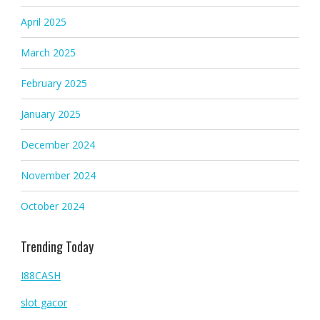
April 2025
March 2025
February 2025
January 2025
December 2024
November 2024
October 2024
Trending Today
I88CASH
slot gacor