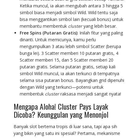
Ketika muncul, ia akan mengubah antara 3 hingga 5
simbol biasa menjadi simbol Wild. Wild tentu saja
bisa menggantikan simbol lain (kecuali bonus) untuk
membantu membentuk
cluster
yang lebih besar.
Free Spins (Putaran Gratis)
: Inilah fitur yang paling
dinanti. Untuk memicunya, kamu perlu
mengumpulkan 3 atau lebih simbol Scatter (berupa
bunga lei). 3 Scatter memberi 10 putaran gratis, 4
Scatter memberi 15, dan 5 Scatter memberi 20
putaran gratis. Selama putaran gratis, setiap kali
simbol Wild muncul, ia akan terkunci di tempatnya
selama sisa putaran bonus. Bayangkan grid dipenuhi
dengan Wild yang terkunci—potensi untuk
membentuk
cluster
raksasa menjadi sangat nyata!
Mengapa Aloha! Cluster Pays Layak
Dicoba? Keunggulan yang Menonjol
Banyak slot bertema tropis di luar sana, tapi apa sih
yang bikin yang satu ini spesial? Pertama, mekanisme