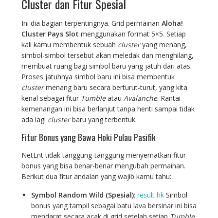
Cluster dan Fitur Spesial
Ini dia bagian terpentingnya. Grid permainan
Aloha!
Cluster Pays Slot
menggunakan format 5×5. Setiap
kali kamu membentuk sebuah
cluster
yang menang,
simbol-simbol tersebut akan meledak dan menghilang,
membuat ruang bagi simbol baru yang jatuh dari atas.
Proses jatuhnya simbol baru ini bisa membentuk
cluster
menang baru secara berturut-turut, yang kita
kenal sebagai fitur
Tumble
atau
Avalanche
. Rantai
kemenangan ini bisa berlanjut tanpa henti sampai tidak
ada lagi
cluster
baru yang terbentuk.
Fitur Bonus yang Bawa Hoki Pulau Pasifik
NetEnt tidak tanggung-tanggung menyematkan fitur
bonus yang bisa benar-benar mengubah permainan.
Berikut dua fitur andalan yang wajib kamu tahu:
Symbol Random Wild (Spesial)
:
result hk
Simbol
bonus yang tampil sebagai batu lava bersinar ini bisa
mendarat secara acak di grid setelah setiap
Tumble
.