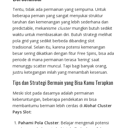
Tentu, tidak ada permainan yang sempurna. Untuk
beberapa pemain yang sangat menyukai struktur
taruhan dan kemenangan yang lebih sederhana dan
predictable, mekanisme
cluster
mungkin butuh sedikit
waktu untuk membiasakan diri. Butuh strategi melihat
pola grid yang sedikit berbeda dibanding slot
tradisional. Selain itu, karena potensi kemenangan
besar sering dikaitkan dengan fitur Free Spins, bisa ada
periode di mana permainan terasa 'kering' saat
menunggu scatter muncul. Tapi bagi banyak orang,
justru ketegangan inilah yang menambah keseruan.
Tips dan Strategi Bermain yang Bisa Kamu Terapkan
Meski slot pada dasarnya adalah permainan
keberuntungan, beberapa pendekatan ini bisa
membantumu bermain lebih cerdas di
Aloha! Cluster
Pays Slot
:
Pahami Pola Cluster
: Belajar mengenali potensi