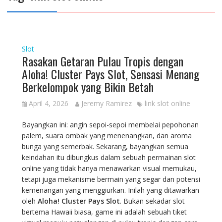
Slot
Rasakan Getaran Pulau Tropis dengan
Aloha! Cluster Pays Slot, Sensasi Menang
Berkelompok yang Bikin Betah
April 4, 2026
Jeremy Ramirez
link slot online
Bayangkan ini: angin sepoi-sepoi membelai pepohonan
palem, suara ombak yang menenangkan, dan aroma
bunga yang semerbak. Sekarang, bayangkan semua
keindahan itu dibungkus dalam sebuah permainan slot
online yang tidak hanya menawarkan visual memukau,
tetapi juga mekanisme bermain yang segar dan potensi
kemenangan yang menggiurkan. Inilah yang ditawarkan
oleh
Aloha! Cluster Pays Slot
. Bukan sekadar slot
bertema Hawaii biasa, game ini adalah sebuah tiket