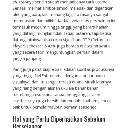
cluster
-nya sendiri sudah menjadi daya tarik utama.
Sensasi melihat simbol-simbol meledak dan digantikan
oleh yang baru, lalu menang lagi, itu rasanya sangat
memuaskan dan adiktif. Kedua, volatilitas permainan ini
termasuk medium hingga tinggi, yang berarti hadiah
yang datang mungkin tidak setiap putaran, tapi ketika
datang, nilainya bisa cukup signifikan. RTP (Return to
Player) sebesar 96.43% juga berada di atas rata-rata,
yang secara teori menguntungkan pemain dalam
jangka panjang.
Yang juga patut diapresiasi adalah kualitas produksinya
yang tinggi. NetEnt terkenal dengan standar audio-
visualnya, dan itu sangat terasa di sini. Musik latarnya
yang riang dengan alunan ukulele benar-benar
membangun suasana tanpa mengganggu. User
interface-nya juga bersih dan mudah dipahami, cocok
baik untuk pemula maupun pemain seasoned.
Hal yang Perlu Diperhatikan Sebelum
Berselancar