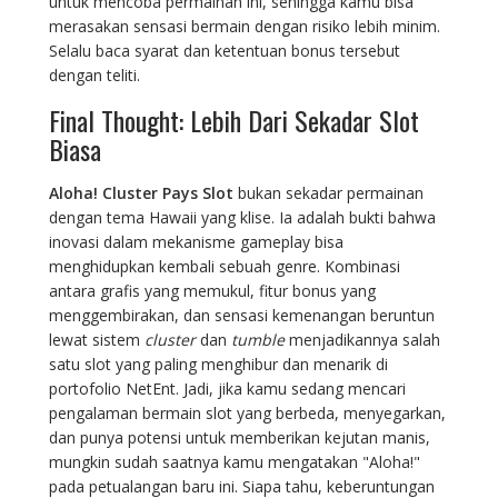
untuk mencoba permainan ini, sehingga kamu bisa
merasakan sensasi bermain dengan risiko lebih minim.
Selalu baca syarat dan ketentuan bonus tersebut
dengan teliti.
Final Thought: Lebih Dari Sekadar Slot
Biasa
Aloha! Cluster Pays Slot
bukan sekadar permainan
dengan tema Hawaii yang klise. Ia adalah bukti bahwa
inovasi dalam mekanisme gameplay bisa
menghidupkan kembali sebuah genre. Kombinasi
antara grafis yang memukul, fitur bonus yang
menggembirakan, dan sensasi kemenangan beruntun
lewat sistem
cluster
dan
tumble
menjadikannya salah
satu slot yang paling menghibur dan menarik di
portofolio NetEnt. Jadi, jika kamu sedang mencari
pengalaman bermain slot yang berbeda, menyegarkan,
dan punya potensi untuk memberikan kejutan manis,
mungkin sudah saatnya kamu mengatakan "Aloha!"
pada petualangan baru ini. Siapa tahu, keberuntungan