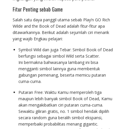
Fitur Penting sebab Game
Salah satu daya panggil utama sebab Play’n GO Rich
Wilde and the Book of Dead adalah fitur-fitur apa
ditawarkannya. Berikut adalah sejumlah ciri menarik
yang wajib Engkau pelajari:
Symbol Wild dan juga Tebar: Simbol Book of Dead
berfungsi sebagai simbol Wild serta Scatter.
Ini bermakna bahwasanya lambang ini bisa
mengganti simbol lainnya guna membentuk
gabungan pemenang, beserta memicu putaran
cuma-cuma.
Putaran Free: Waktu Kamu memperoleh tiga
maupun lebih banyak simbol Book of Dead, Kamu
akan mengakibatkan ciri putaran cuma-cuma.
Sewaktu giliran gratis, no. 1 simbol hendak dipilih
secara random guna beralih simbol ekspansi,
memperbaiki probabilitas menang gigantic.