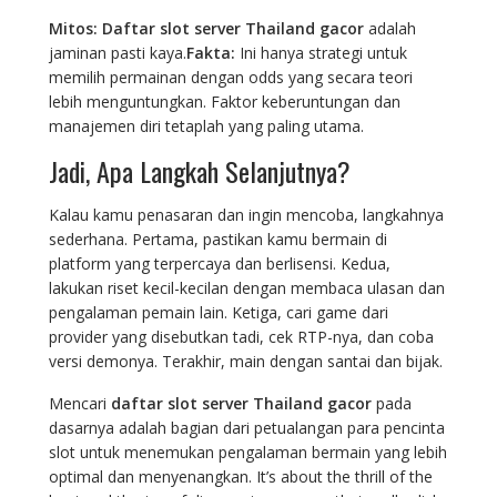
Mitos:
Daftar slot server Thailand gacor
adalah
jaminan pasti kaya.
Fakta:
Ini hanya strategi untuk
memilih permainan dengan odds yang secara teori
lebih menguntungkan. Faktor keberuntungan dan
manajemen diri tetaplah yang paling utama.
Jadi, Apa Langkah Selanjutnya?
Kalau kamu penasaran dan ingin mencoba, langkahnya
sederhana. Pertama, pastikan kamu bermain di
platform yang terpercaya dan berlisensi. Kedua,
lakukan riset kecil-kecilan dengan membaca ulasan dan
pengalaman pemain lain. Ketiga, cari game dari
provider yang disebutkan tadi, cek RTP-nya, dan coba
versi demonya. Terakhir, main dengan santai dan bijak.
Mencari
daftar slot server Thailand gacor
pada
dasarnya adalah bagian dari petualangan para pencinta
slot untuk menemukan pengalaman bermain yang lebih
optimal dan menyenangkan. It’s about the thrill of the