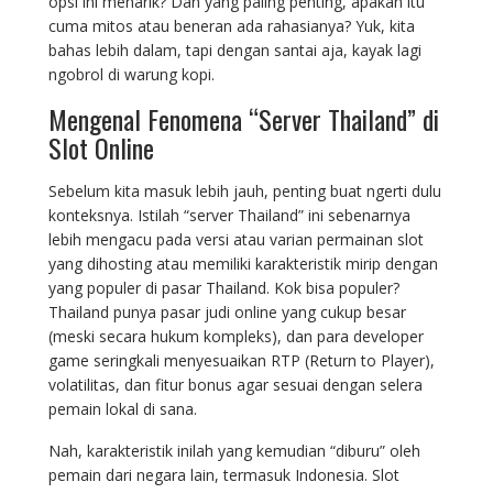
opsi ini menarik? Dan yang paling penting, apakah itu
cuma mitos atau beneran ada rahasianya? Yuk, kita
bahas lebih dalam, tapi dengan santai aja, kayak lagi
ngobrol di warung kopi.
Mengenal Fenomena “Server Thailand” di
Slot Online
Sebelum kita masuk lebih jauh, penting buat ngerti dulu
konteksnya. Istilah “server Thailand” ini sebenarnya
lebih mengacu pada versi atau varian permainan slot
yang dihosting atau memiliki karakteristik mirip dengan
yang populer di pasar Thailand. Kok bisa populer?
Thailand punya pasar judi online yang cukup besar
(meski secara hukum kompleks), dan para developer
game seringkali menyesuaikan RTP (Return to Player),
volatilitas, dan fitur bonus agar sesuai dengan selera
pemain lokal di sana.
Nah, karakteristik inilah yang kemudian “diburu” oleh
pemain dari negara lain, termasuk Indonesia. Slot