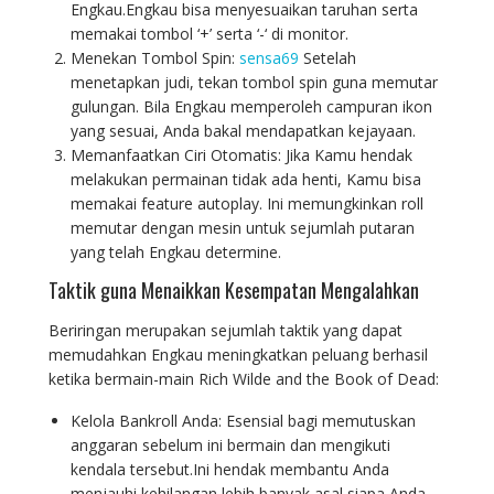
Engkau.Engkau bisa menyesuaikan taruhan serta
memakai tombol ‘+’ serta ‘-‘ di monitor.
Menekan Tombol Spin:
sensa69
Setelah
menetapkan judi, tekan tombol spin guna memutar
gulungan. Bila Engkau memperoleh campuran ikon
yang sesuai, Anda bakal mendapatkan kejayaan.
Memanfaatkan Ciri Otomatis: Jika Kamu hendak
melakukan permainan tidak ada henti, Kamu bisa
memakai feature autoplay. Ini memungkinkan roll
memutar dengan mesin untuk sejumlah putaran
yang telah Engkau determine.
Taktik guna Menaikkan Kesempatan Mengalahkan
Beriringan merupakan sejumlah taktik yang dapat
memudahkan Engkau meningkatkan peluang berhasil
ketika bermain-main Rich Wilde and the Book of Dead:
Kelola Bankroll Anda: Esensial bagi memutuskan
anggaran sebelum ini bermain dan mengikuti
kendala tersebut.Ini hendak membantu Anda
menjauhi kehilangan lebih banyak asal siapa Anda