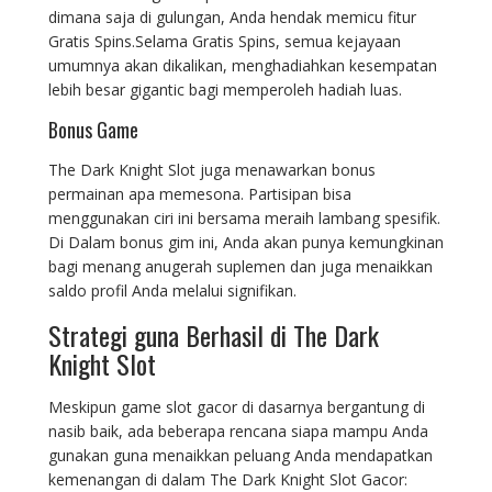
dimana saja di gulungan, Anda hendak memicu fitur
Gratis Spins.Selama Gratis Spins, semua kejayaan
umumnya akan dikalikan, menghadiahkan kesempatan
lebih besar gigantic bagi memperoleh hadiah luas.
Bonus Game
The Dark Knight Slot juga menawarkan bonus
permainan apa memesona. Partisipan bisa
menggunakan ciri ini bersama meraih lambang spesifik.
Di Dalam bonus gim ini, Anda akan punya kemungkinan
bagi menang anugerah suplemen dan juga menaikkan
saldo profil Anda melalui signifikan.
Strategi guna Berhasil di The Dark
Knight Slot
Meskipun game slot gacor di dasarnya bergantung di
nasib baik, ada beberapa rencana siapa mampu Anda
gunakan guna menaikkan peluang Anda mendapatkan
kemenangan di dalam The Dark Knight Slot Gacor: