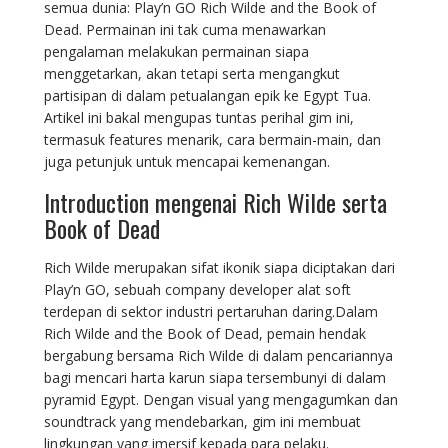
semua dunia: Play’n GO Rich Wilde and the Book of
Dead. Permainan ini tak cuma menawarkan
pengalaman melakukan permainan siapa
menggetarkan, akan tetapi serta mengangkut
partisipan di dalam petualangan epik ke Egypt Tua.
Artikel ini bakal mengupas tuntas perihal gim ini,
termasuk features menarik, cara bermain-main, dan
juga petunjuk untuk mencapai kemenangan.
Introduction mengenai Rich Wilde serta
Book of Dead
Rich Wilde merupakan sifat ikonik siapa diciptakan dari
Play’n GO, sebuah company developer alat soft
terdepan di sektor industri pertaruhan daring.Dalam
Rich Wilde and the Book of Dead, pemain hendak
bergabung bersama Rich Wilde di dalam pencariannya
bagi mencari harta karun siapa tersembunyi di dalam
pyramid Egypt. Dengan visual yang mengagumkan dan
soundtrack yang mendebarkan, gim ini membuat
lingkungan yang imersif kepada para pelaku.