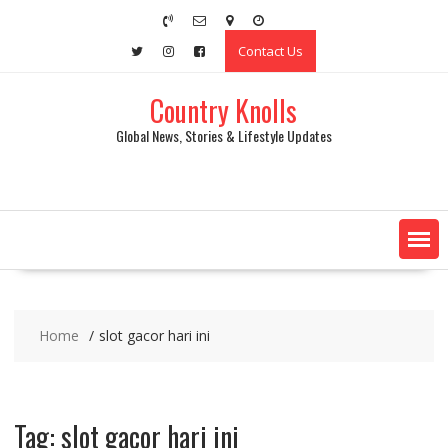
Skip
to
Contact Us
content
Country Knolls
Global News, Stories & Lifestyle Updates
Home
slot gacor hari ini
Tag:
slot gacor hari ini