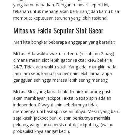
yang kamu dapatkan. Dengan mindset seperti ini,
tekanan untuk menang akan berkurang dan kamu bisa
membuat keputusan taruhan yang lebih rasional.
Mitos vs Fakta Seputar Slot Gacor
Mari kita bongkar beberapa anggapan yang beredar:
Mitos:
Ada waktu-waktu tertentu (misal jam 2 pagi)
dimana mesin slot lebih gacor.
Fakta:
RNG bekerja
24/7. Tidak ada waktu sakti. Yang ada, mungkin pada
jam-jam sepi, kamu bisa bermain lebih lama tanpa
gangguan sehingga merasa lebih sering menang.
Mitos:
Slot yang lama tidak dimainkan orang pasti
akan membayar jackpot.
Fakta:
Setiap spin adalah
independen. Riwayat spin sebelumnya tidak
mempengaruhi hasil spin selanjutnya. Mesin yang baru
saja kasih jackpot pun, di spin berikutnya memiliki
peluang yang sama persis untuk jackpot lagi (walau
probabilistiknya sangat kecil).