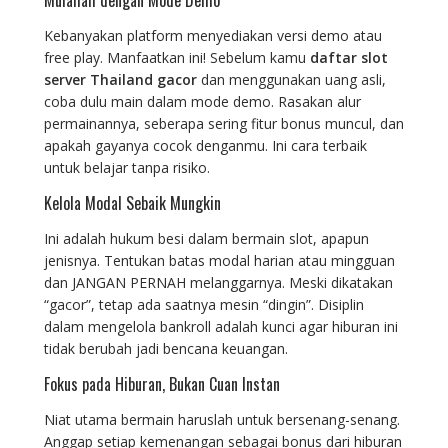
Mulailah dengan Mode Demo
Kebanyakan platform menyediakan versi demo atau
free play. Manfaatkan ini! Sebelum kamu
daftar slot
server Thailand gacor
dan menggunakan uang asli,
coba dulu main dalam mode demo. Rasakan alur
permainannya, seberapa sering fitur bonus muncul, dan
apakah gayanya cocok denganmu. Ini cara terbaik
untuk belajar tanpa risiko.
Kelola Modal Sebaik Mungkin
Ini adalah hukum besi dalam bermain slot, apapun
jenisnya. Tentukan batas modal harian atau mingguan
dan JANGAN PERNAH melanggarnya. Meski dikatakan
“gacor”, tetap ada saatnya mesin “dingin”. Disiplin
dalam mengelola bankroll adalah kunci agar hiburan ini
tidak berubah jadi bencana keuangan.
Fokus pada Hiburan, Bukan Cuan Instan
Niat utama bermain haruslah untuk bersenang-senang.
Anggap setiap kemenangan sebagai bonus dari hiburan