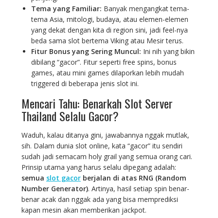
Tema yang Familiar:
Banyak mengangkat tema-
tema Asia, mitologi, budaya, atau elemen-elemen
yang dekat dengan kita di region sini, jadi feel-nya
beda sama slot bertema Viking atau Mesir terus.
Fitur Bonus yang Sering Muncul:
Ini nih yang bikin
dibilang “gacor”. Fitur seperti free spins, bonus
games, atau mini games dilaporkan lebih mudah
triggered di beberapa jenis slot ini.
Mencari Tahu: Benarkah Slot Server
Thailand Selalu Gacor?
Waduh, kalau ditanya gini, jawabannya nggak mutlak,
sih. Dalam dunia slot online, kata “gacor” itu sendiri
sudah jadi semacam holy grail yang semua orang cari.
Prinsip utama yang harus selalu dipegang adalah:
semua
slot gacor
berjalan di atas RNG (Random
Number Generator)
. Artinya, hasil setiap spin benar-
benar acak dan nggak ada yang bisa memprediksi
kapan mesin akan memberikan jackpot.