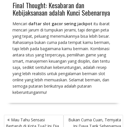
Final Thought: Kesabaran dan
Kebijaksanaan adalah Kunci Sebenarnya
Mencari
daftar slot gacor sering jackpot
itu ibarat
mencari jarum di tumpukan jerami, tapi dengan peta
yang tepat, peluang menemukannya bisa lebih besar.
Rahasianya bukan cuma pada tempat kamu bermain,
tapi lebih pada bagaimana kamu bermain. Kombinasi
antara situs yang terpercaya, pemilihan game yang
smart, manajemen keuangan yang disiplin, dan tentu
saja, sedikit sentuhan keberuntungan, adalah resep
yang lebih realistis untuk pengalaman bermain slot
online yang lebih memuaskan. Selamat bermain, dan
semoga putaran berikutnya adalah putaran
keberuntunganmu!
Post
Mau Tahu Sensasi
Bukan Cuma Cuan, Ternyata
navigation
Bertaruh di Kota Tua? Ini Dia
Ini Daya Tarik Sebenarnya