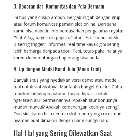
3. Bocoran dari Komunitas dan Pola Bermain
Ini tips yang cukup ampuh. Bergabunglah dengan grup
atau forum komunitas pemain slot online. Dari sana,
kamu bisa dapetin info berdasarkan pengalaman nyata:
“Slot A lagi bagus nih pagi ini,” atau “Fitur bonus di Slot
B sering trigger.” Informasi real-time kayak gini sering
lebih berharga daripada teori. Tapi, tetap pakai nalar ya,
karena keberuntungan tiap orang bisa beda.
4. Uji dengan Modal Kecil Dulu (Mode Trial)
Banyak situs yang nyediakan versi demo atau mode
trial untuk slot-slotnya. Manfaatin banget fitur ini! Coba
mainkan beberapa putaran tanpa deposit untuk
ngerasain alur permainannya. Apakah fitur bonusnya
mudah muncul? Apakah kemenangan kecilnya sering?
Dari sini, kamu bisa nentuin slot mana yang cocok dan
nyaman buat dimainin dengan uang sungguhan.
Hal-Hal yang Sering Dilewatkan Saat