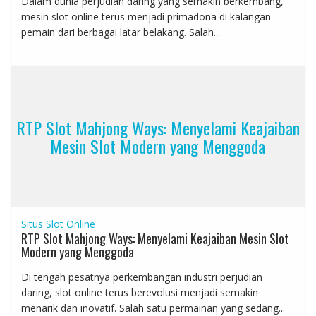
Dalam dunia perjudian daring yang semakin berkembang,
mesin slot online terus menjadi primadona di kalangan
pemain dari berbagai latar belakang. Salah...
RTP Slot Mahjong Ways: Menyelami Keajaiban
Mesin Slot Modern yang Menggoda
Situs Slot Online
RTP Slot Mahjong Ways: Menyelami Keajaiban Mesin Slot
Modern yang Menggoda
Di tengah pesatnya perkembangan industri perjudian
daring, slot online terus berevolusi menjadi semakin
menarik dan inovatif. Salah satu permainan yang sedang...