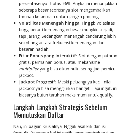
persentasenya di atas 96%. Angka ini menunjukkan
seberapa besar teoritisnya slot mengembalikan
taruhan ke pemain dalam jangka panjang.
Volatilitas Menengah hingga Tinggi:
Volatilitas
tinggi berarti kemenangan besar mungkin terjadi,
tapi jarang. Sedangkan menengah cenderung lebih
seimbang antara frekuensi kemenangan dan
besaran hadiah.
Fitur Bonus yang Interaktif:
Slot dengan putaran
gratis, permainan bonus, atau mekanisme
multiplier
yang bisa dikumpulin sering jadi pemicu
jackpot.
Jackpot Progresif:
Meski peluangnya kecil, nilai
jackpotnya bisa menggiurkan banget. Tapi ingat, ini
biasanya butuh taruhan maksimum untuk qualify.
Langkah-Langkah Strategis Sebelum
Memutuskan Daftar
Nah, ini bagian krusialnya. Nggak asal klik dan isi
formulir. Beberapa hal ini wajib kamu pertimbangkan