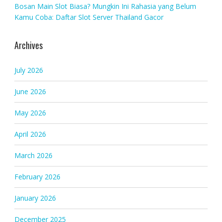
Bosan Main Slot Biasa? Mungkin Ini Rahasia yang Belum
Kamu Coba: Daftar Slot Server Thailand Gacor
Archives
July 2026
June 2026
May 2026
April 2026
March 2026
February 2026
January 2026
December 2025