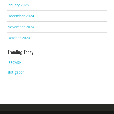
January 2025
December 2024
November 2024
October 2024
Trending Today
I88CASH
slot gacor