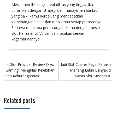
Meski memiliki tingkat volatilitas yang tinggi, jika
dimainkan dengan strategi dan manajemen bankroll
yang baik, kamu berpeluang mendapatkan
kemenangan besar dan menikmati setiap putarannya.
Saatnya mencoba peruntungan kamu dengan mesin
slot Hammer of Vulcan dan rasakan sendiri
kegembiraannya!
Post
Slot Provider Review Oryx
Judi Slot Cluster Pays: Rahasia
navigation
Gaming: Mengulas Kelebihan
Menang Lebih Banyak di
dan Kekurangannya
Mesin Slot Modern
Related posts