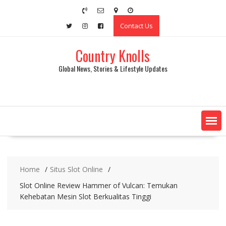
Skip
to
Contact Us
content
Country Knolls
Global News, Stories & Lifestyle Updates
Home
Situs Slot Online
Slot Online Review Hammer of Vulcan: Temukan
Kehebatan Mesin Slot Berkualitas Tinggi