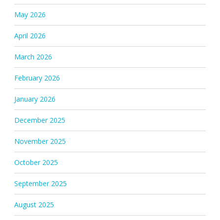
May 2026
April 2026
March 2026
February 2026
January 2026
December 2025
November 2025
October 2025
September 2025
August 2025