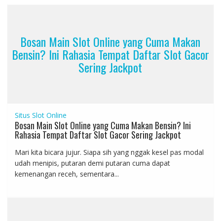
Bosan Main Slot Online yang Cuma Makan
Bensin? Ini Rahasia Tempat Daftar Slot Gacor
Sering Jackpot
Situs Slot Online
Bosan Main Slot Online yang Cuma Makan Bensin? Ini
Rahasia Tempat Daftar Slot Gacor Sering Jackpot
Mari kita bicara jujur. Siapa sih yang nggak kesel pas modal
udah menipis, putaran demi putaran cuma dapat
kemenangan receh, sementara...