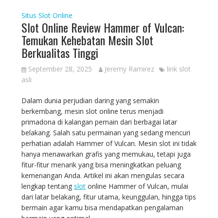
Situs Slot Online
Slot Online Review Hammer of Vulcan:
Temukan Kehebatan Mesin Slot
Berkualitas Tinggi
September 28, 2025
Jeremy Ramirez
link slot
asli
Dalam dunia perjudian daring yang semakin
berkembang, mesin slot online terus menjadi
primadona di kalangan pemain dari berbagai latar
belakang. Salah satu permainan yang sedang mencuri
perhatian adalah Hammer of Vulcan. Mesin slot ini tidak
hanya menawarkan grafis yang memukau, tetapi juga
fitur-fitur menarik yang bisa meningkatkan peluang
kemenangan Anda. Artikel ini akan mengulas secara
lengkap tentang
slot
online Hammer of Vulcan, mulai
dari latar belakang, fitur utama, keunggulan, hingga tips
bermain agar kamu bisa mendapatkan pengalaman