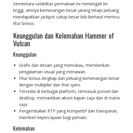
Sementara volatilitas permainan ini menengah ke
tinggi, artinya kemenangan besar jarang tetapi peluang
mendapatkan jackpot cukup besar bila berhasil memicu
fitur bonus.
Keunggulan dan Kelemahan Hammer of
Vulcan
Keunggulan
Grafis dan desain yang memukau, memberikan
pengalaman visual yang menawan.
Fitur bonus lengkap dan peluang kemenangan besar
dengan multiplier dan free spins.
Tersedia di berbagai platform, termasuk ponsel dan
desktop, memastikan akses kapan saja dan di mana
saja.
Pengembalian RTP yang kompetitif dan transparan,
memberi kepercayaan bagi pemain.
Kelemahan